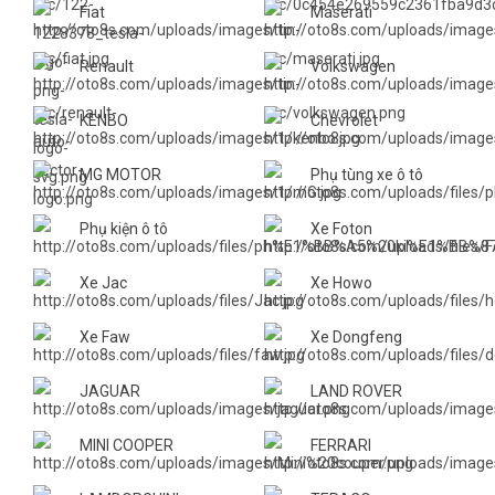
Fiat
Maserati
Renault
Volkswagen
KENBO
Chevrolet
MG MOTOR
Phụ tùng xe ô tô
Phụ kiện ô tô
Xe Foton
Xe Jac
Xe Howo
Xe Faw
Xe Dongfeng
JAGUAR
LAND ROVER
MINI COOPER
FERRARI