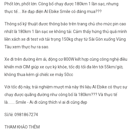
Phốt lớn, phốt lớn: Công bố chạy được 180km 1 lần sạc, nhưng
thực tế.... Xe đạp điện AI Ebike Smile có đáng mua???
Thông số kỹ thuật đươc thông báo trên trang chủ cho mức pin cao
nhất là 180km 1 lần sạc xe không tải. Cảm thấy hứng thú quá mình
liền xách xe đi test với tải trọng 150kg chạy từ Sài Gòn xuống Vũng
Tàu xem thực hư ra sao.
Xe đi trên đường êm ái, động cơ 800W kết hợp cùng công nghệ điều
khiển mới CIM giúp xe cực kỳ khỏe, tốc độ tối đa lên tới 55km/giờ,
không thua kém gì chiếc xe máy 50cc
Với tốc độ này, trải nghiệm mượt mà này thì liệu AI Ebike có thực sự
chạy được quãng đường như công bố là 180km??? Và thực tế
là........ Smile - Ai đi cũng thích vì ai đi cũng đẹp
Sỉ/lẻ: 0981867274
THAM KHẢO THÊM