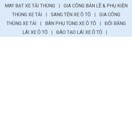
MAY BẠT XE TẢI THÙNG
|
GIA CÔNG BẢN LỀ & PHỤ KIỆN
THÙNG XE TẢI
|
SANG TÊN XE Ô TÔ
|
GIA CÔNG
THÙNG XE TẢI
|
BÁN PHỤ TÙNG XE Ô TÔ
|
ĐỔI BẰNG
LÁI XE Ô TÔ
|
ĐÀO TẠO LÁI XE Ô TÔ
|