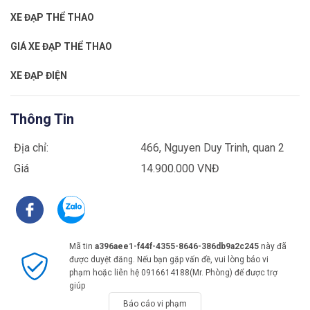
XE ĐẠP THỂ THAO
GIÁ XE ĐẠP THỂ THAO
XE ĐẠP ĐIỆN
Thông Tin
Địa chỉ:
466, Nguyen Duy Trinh, quan 2
Giá
14.900.000 VNĐ
Mã tin
a396aee1-f44f-4355-8646-386db9a2c245
này đã
được duyệt đăng. Nếu bạn gặp vấn đề, vui lòng báo vi
phạm hoặc liên hệ 0916614188(Mr. Phòng) để được trợ
giúp
Báo cáo vi phạm