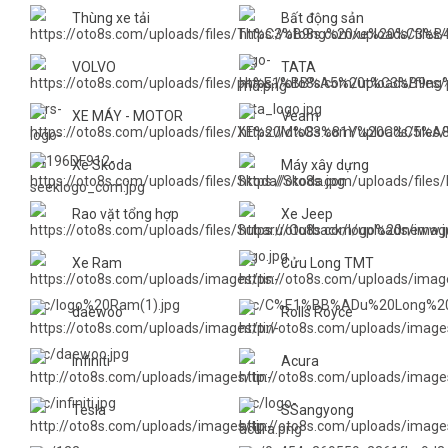
Thùng xe tải
Bất động sản
VOLVO
TATA
XE MÁY - MOTOR
Veam
Xe Skoda
Máy xây dựng
Rao vặt tổng hợp
Xe Jeep
Xe Ram
Cửu Long TMT
daewoo
Rolls Royce
Infiniti
Acura
Tesla
SSangyong