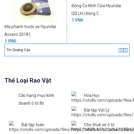
Động Cơ Kính Cửa Hyundai
I20 LH | Động C...
1 VNĐ
Đĩa phanh trước xe Hyundai
Accent 2018 |...
1 VNĐ
Tin Quảng Cáo
Thể Loại Rao Vặt
Các hạng mục kinh
Hóa Học
doanh ô tô 8s
Bài tập Vật Lý
Bài tập toán
Cho thuê xe ô tô