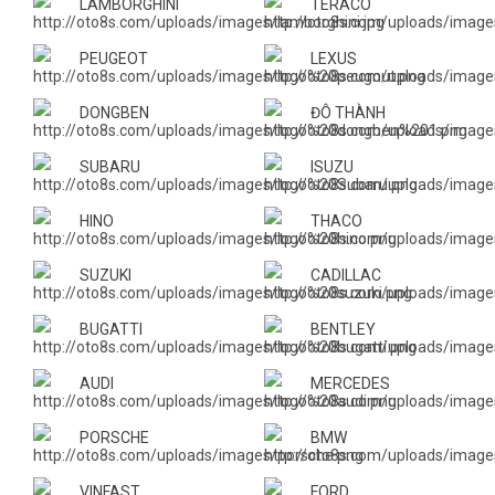
LAMBORGHINI
TERACO
PEUGEOT
LEXUS
DONGBEN
ĐÔ THÀNH
SUBARU
ISUZU
HINO
THACO
SUZUKI
CADILLAC
BUGATTI
BENTLEY
AUDI
MERCEDES
PORSCHE
BMW
VINFAST
FORD