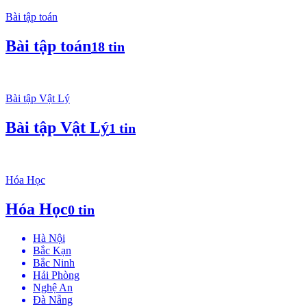
Bài tập toán
Bài tập toán
18 tin
Bài tập Vật Lý
Bài tập Vật Lý
1 tin
Hóa Học
Hóa Học
0 tin
Hà Nội
Bắc Kạn
Bắc Ninh
Hải Phòng
Nghệ An
Đà Nẵng