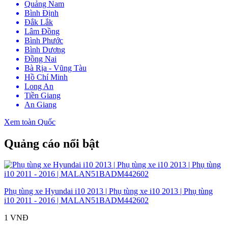
Quảng Nam
Bình Định
Đắk Lắk
Lâm Đồng
Bình Phước
Bình Dương
Đồng Nai
Bà Rịa - Vũng Tàu
Hồ Chí Minh
Long An
Tiền Giang
An Giang
Xem toàn Quốc
Quảng cáo nổi bật
Phụ tùng xe Hyundai i10 2013 | Phụ tùng xe i10 2013 | Phụ tùng
i10 2011 - 2016 | MALAN51BADM442602
1 VNĐ