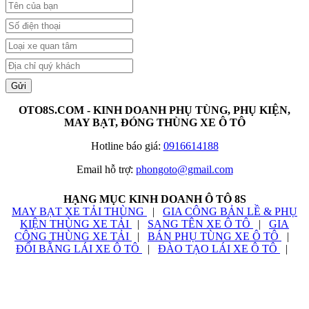
Gửi
OTO8S.COM - KINH DOANH PHỤ TÙNG, PHỤ KIỆN,
MAY BẠT, ĐÓNG THÙNG XE Ô TÔ
Hotline báo giá:
0916614188
Email hỗ trợ:
phongoto@gmail.com
HẠNG MỤC KINH DOANH Ô TÔ 8S
MAY BẠT XE TẢI THÙNG
|
GIA CÔNG BẢN LỀ & PHỤ
KIỆN THÙNG XE TẢI
|
SANG TÊN XE Ô TÔ
|
GIA
CÔNG THÙNG XE TẢI
|
BÁN PHỤ TÙNG XE Ô TÔ
|
ĐỔI BẰNG LÁI XE Ô TÔ
|
ĐÀO TẠO LÁI XE Ô TÔ
|