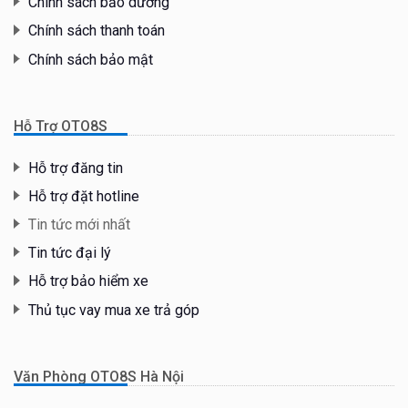
Chính sách bảo dưỡng
Chính sách thanh toán
Chính sách bảo mật
Hỗ Trợ OTO8S
Hỗ trợ đăng tin
Hỗ trợ đặt hotline
Tin tức mới nhất
Tin tức đại lý
Hỗ trợ bảo hiểm xe
Thủ tục vay mua xe trả góp
Văn Phòng OTO8S Hà Nội