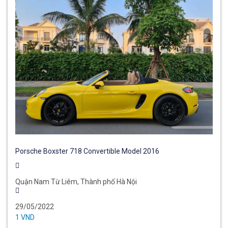
Porsche Boxster 718 Convertible Model 2016
Quận Nam Từ Liêm, Thành phố Hà Nội
29/05/2022
1 VND