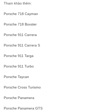
Tham khảo thêm:
Porsche 718 Cayman
Porsche 718 Boxster
Porsche 911 Carrera
Porsche 911 Carrera S
Porsche 911 Targa
Porsche 911 Turbo
Porsche Taycan
Porsche Cross Turismo
Porsche Panamera
Porsche Panamera GTS