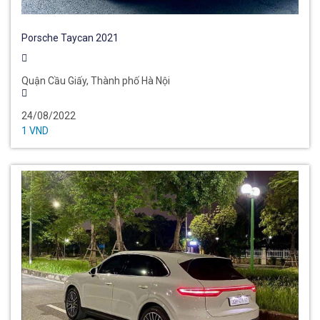
Porsche Taycan 2021
Quận Cầu Giấy, Thành phố Hà Nội
24/08/2022
1 VND