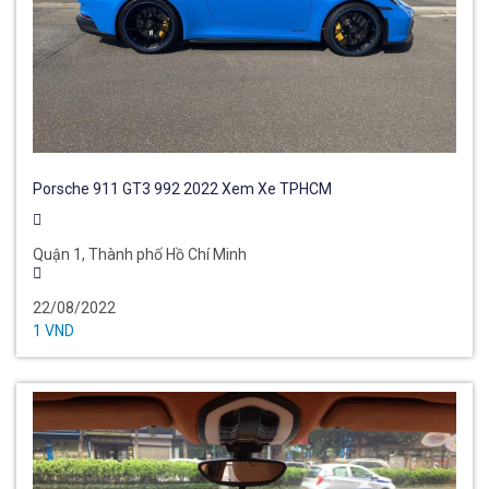
Porsche 911 GT3 992 2022 Xem Xe TPHCM
Quận 1, Thành phố Hồ Chí Minh
22/08/2022
1 VND