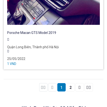
Porsche Macan GTS Model 2019
Quận Long Biên, Thành phố Hà Nội
25/05/2022
1 VND
Front
End
1
2