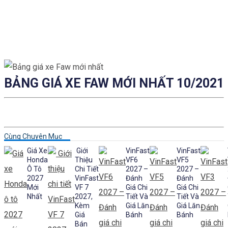
BẢNG GIÁ XE FAW MỚI NHẤT 10/2021
Cùng Chuyên Mục
Giá Xe
Giới
VinFast
VinFast
Honda
Thiệu
VF6
VF5
Ô Tô
Chi Tiết
2027 –
2027 –
2027
VinFast
Đánh
Đánh
Mới
VF 7
Giá Chi
Giá Chi
Nhất
2027,
Tiết Và
Tiết Và
Kèm
Giá Lăn
Giá Lăn
Giá
Bánh
Bánh
Bán