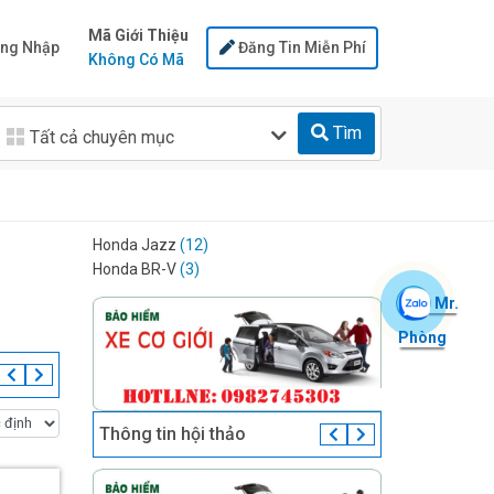
Mã Giới Thiệu
ng Nhập
Đăng Tin Miễn Phí
Không Có Mã
Tìm
Tất cả chuyên mục
Honda Jazz
(12)
Honda BR-V
(3)
Mr.
Phòng
Thông tin hội thảo