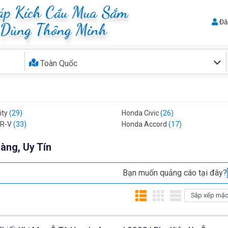
áp Kích Cầu Mua Sắm
Đă
 Dùng Thông Minh
Toàn Quốc
ity
(29)
Honda Civic
(26)
CR-V
(33)
Honda Accord
(17)
àng, Uy Tín
Bạn muốn quảng cáo tại đây?