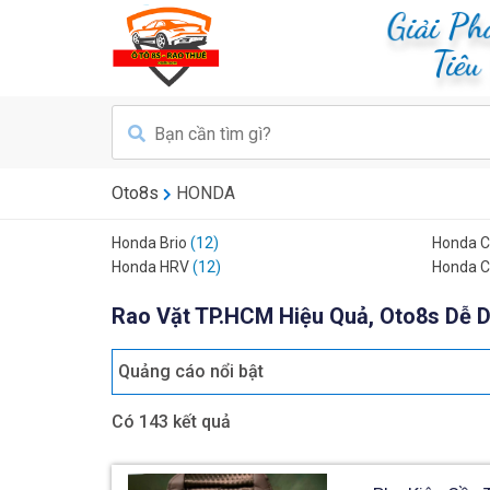
Giải Ph
Tiêu
Oto8s
HONDA
Honda Brio
(12)
Honda C
Honda HRV
(12)
Honda 
Rao Vặt TP.HCM Hiệu Quả, Oto8s Dễ D
Quảng cáo nổi bật
Có 143 kết quả