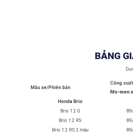
BẢNG GI
Dướ
Công suất 
Mẫu xe/Phiên bản
Mo-men x
Honda Brio
Brio 1.2 G
89
Brio 1.2 RS
89
Brio 1.2 RS 2 màu
89