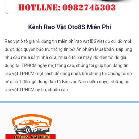
Kênh Rao Vặt Oto8S Miễn Phí
Rao vặt ô tô giá rẻ, đăng tin miễn phí rao vặt IBGViet đồ cũ, đồ mới
được độc quyền bảo trợ thông tin bởi Ấn phẩm Mua&bán. Đáp ứng
nhu cầu mua sắm nhà cửa, mua ô tô, xe máy, đồ điện tử, đồ gia
dụng tại TP.HCM ngày một tăng cao, chúng tôi giúp bạn đăng tin
rao vặt TP.HCM một cách dễ dàng nhất, bởi chúng tôi Chúng tôi sở
hữu cả 1 đội ngũ đông đảo từ Bắc vào Nam kiểm duyệt những tin
rao vặt TP.HCM uy tín, chuẩn xác.