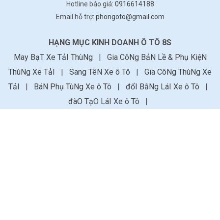
Hotline báo giá:
0916614188
Email hỗ trợ:
phongoto@gmail.com
HẠNG MỤC KINH DOANH Ô TÔ 8S
May BạT Xe TảI ThùNg
|
Gia CôNg BảN Lề & Phụ KiệN
ThùNg Xe TảI
|
Sang TêN Xe ô Tô
|
Gia CôNg ThùNg Xe
TảI
|
BáN Phụ TùNg Xe ô Tô
|
đổI BằNg LáI Xe ô Tô
|
đàO TạO LáI Xe ô Tô
|