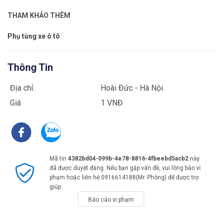
THAM KHẢO THÊM
Phụ tùng xe ô tô
Thông Tin
Địa chỉ:
Hoài Đức - Hà Nội
Giá
1 VNĐ
Mã tin
4382bd04-099b-4e78-8816-4fbeebd5acb2
này
đã được duyệt đăng. Nếu bạn gặp vấn đề, vui lòng báo vi
phạm hoặc liên hệ 0916614188(Mr. Phòng) để được trợ
giúp
Báo cáo vi phạm