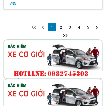
1 VND
Front
1
2
3
4
5
End