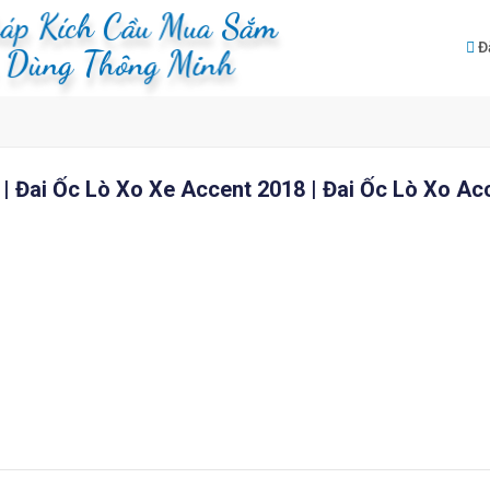
háp Kích Cầu Mua Sắm
Đ
u Dùng Thông Minh
| Đai Ốc Lò Xo Xe Accent 2018 | Đai Ốc Lò Xo Ac