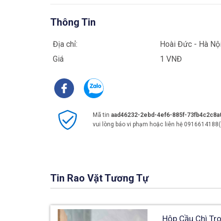
Thông Tin
Địa chỉ:
Hoài Đức - Hà Nộ
Giá
1 VNĐ
Mã tin
aad46232-2ebd-4ef6-885f-73fb4c2c8a
vui lòng báo vi phạm hoặc liên hệ 0916614188(
Tin Rao Vặt Tương Tự
Hộp Cầu Chì Tr