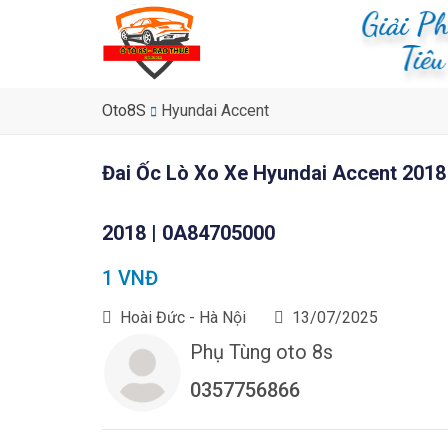
Giải P
Tiê
Oto8S
Hyundai Accent
Đai Ốc Lò Xo Xe Hyundai Accent 2018 
2018 | 0A84705000
1 VNĐ
Hoài Đức - Hà Nội
13/07/2025
Phụ Tùng oto 8s
0357756866