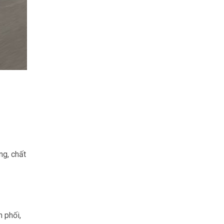
ng, chất
 phối,