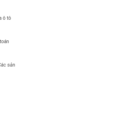
a ô tô
 toán
Các sản