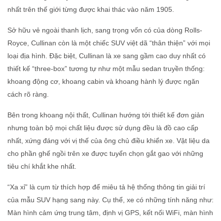
nhất trên thế giới từng được khai thác vào năm 1905.
Sở hữu vẻ ngoài thanh lịch, sang trọng vốn có của dòng Rolls-
Royce, Cullinan còn là một chiếc SUV việt dã “thân thiện” với mọi
loại địa hình. Đặc biệt, Cullinan là xe sang gầm cao duy nhất có
thiết kế “three-box” tương tự như một mẫu sedan truyền thống:
khoang động cơ, khoang cabin và khoang hành lý được ngăn
cách rõ ràng.
Bên trong khoang nội thất, Cullinan hướng tới thiết kế đơn giản
nhưng toàn bộ mọi chất liệu được sử dụng đều là đồ cao cấp
nhất, xứng đáng với vị thế của ông chủ điều khiển xe. Vật liệu da
cho phần ghế ngồi trên xe được tuyển chọn gắt gao với những
tiêu chí khắt khe nhất.
“Xa xỉ” là cụm từ thích hợp để miêu tả hệ thống thông tin giải trí
của mẫu SUV hạng sang này. Cụ thể, xe có những tính năng như:
Màn hình cảm ứng trung tâm, định vị GPS, kết nối WiFi, màn hình