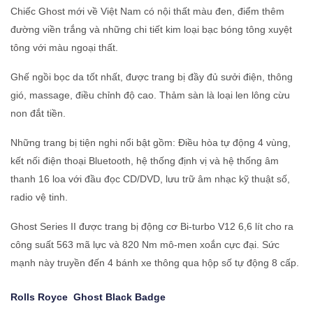
Chiếc Ghost mới về Việt Nam có nội thất màu đen, điểm thêm
đường viền trắng và những chi tiết kim loại bạc bóng tông xuyệt
tông với màu ngoại thất.
Ghế ngồi bọc da tốt nhất, được trang bị đầy đủ sưởi điện, thông
gió, massage, điều chỉnh độ cao. Thảm sàn là loại len lông cừu
non đắt tiền.
Những trang bị tiện nghi nổi bật gồm: Điều hòa tự động 4 vùng,
kết nối điện thoại Bluetooth, hệ thống định vị và hệ thống âm
thanh 16 loa với đầu đọc CD/DVD, lưu trữ âm nhạc kỹ thuật số,
radio vệ tinh.
Ghost Series II được trang bị động cơ Bi-turbo V12 6,6 lít cho ra
công suất 563 mã lực và 820 Nm mô-men xoắn cực đại. Sức
mạnh này truyền đến 4 bánh xe thông qua hộp số tự động 8 cấp.
Rolls Royce
Ghost Black Badge