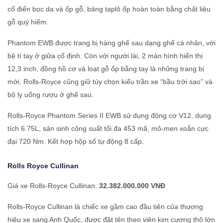
cổ điển bọc da và ốp gỗ, bảng taplô ốp hoàn toàn bằng chất liệu
gỗ quý hiếm.
Phantom EWB được trang bị hàng ghế sau dạng ghế cá nhân, với
bệ tì tay ở giữa cố định. Còn với người lái, 2 màn hình hiển thị
12,3 inch, đồng hồ cơ và loạt gỗ ốp bằng tay là những trang bị
mới. Rolls-Royce cũng giữ tùy chọn kiểu trần xe “bầu trời sao” và
bộ ly uống rượu ở ghế sau.
Rolls-Royce Phantom Series II EWB sử dụng động cơ V12, dung
tích 6.75L, sản sinh công suất tối đa 453 mã, mô-men xoắn cực
đại 720 Nm. Kết hợp hộp số tự động 8 cấp.
Rolls Royce
Cullinan
Giá xe Rolls-Royce Cullinan:
32.382.000.000 VNĐ
Rolls-Royce Cullinan là chiếc xe gầm cao đầu tiên của thương
hiệu xe sang Anh Quốc, được đặt tên theo viên kim cương thô lớn