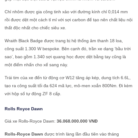
Chỉ nhôm được gia công tinh xảo với đường kính chỉ 0,014 mm
rồi được dệt một cách tỉ mỉ với sợi carbon để tạo nên chất liệu nội
thất độc nhất cho chiếc siêu xe.
Wraith Black Badge được trang bị hệ thống âm thanh 18 loa,
công suất 1.300 W bespoke. Bên cạnh đó, trần xe dạng ‘bầu trời
sao’, bao gồm 1.340 sợi quang học được dệt bằng tay cũng là
một điểm nhấn cho xế sang này.
Trái tim của xe đến từ động cơ W12 tăng áp kép, dung tích 6.6L,
tạo ra công suất tối đa 624 mã lực, mô-men xoắn 800Nm. Đi kèm
với hộp số tự động ZF 8 cấp.
Rolls Royce
Dawn
Giá xe Rolls-Royce Dawn:
36.068.000.000 VNĐ
Rolls-Royce Dawn
được trình làng lần đầu tiên vào tháng