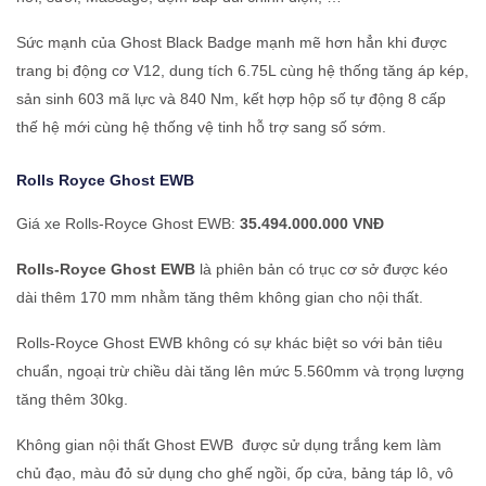
Sức mạnh của Ghost Black Badge mạnh mẽ hơn hẳn khi được
trang bị động cơ V12, dung tích 6.75L cùng hệ thống tăng áp kép,
sản sinh 603 mã lực và 840 Nm, kết hợp hộp số tự động 8 cấp
thế hệ mới cùng hệ thống vệ tinh hỗ trợ sang số sớm.
Rolls Royce
Ghost EWB
Giá xe Rolls-Royce Ghost EWB:
35.494.000.000 VNĐ
Rolls-Royce Ghost EWB
là phiên bản có trục cơ sở được kéo
dài thêm 170 mm nhằm tăng thêm không gian cho nội thất.
Rolls-Royce Ghost EWB không có sự khác biệt so với bản tiêu
chuẩn, ngoại trừ chiều dài tăng lên mức 5.560mm và trọng lượng
tăng thêm 30kg.
Không gian nội thất Ghost EWB được sử dụng trắng kem làm
chủ đạo, màu đỏ sử dụng cho ghế ngồi, ốp cửa, bảng táp lô, vô