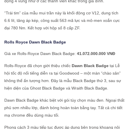
động 4 vùng như ở các thành viên khác trong gia đình.
“Trái tim” của mẫu mui trần này là khối động cơ V12, dung tích
6.6 lít, tăng áp kép, công suất 563 mã lực và mô-men xoắn cực
đại 780 Nm. Kết hợp với hộp số 8 cấp ZF.
Rolls Royce
Dawn Black Badge
Giá xe Rolls-Royce Dawn Black Badge:
41.072.000.000 VNĐ
Rolls-Royce đã chọn giới thiệu chiếc
Dawn Black Badge
tại Lễ
hội tốc độ nổi tiếng diễn ra tại Goodwood – một màn “chào sân”
không thể ấn tượng hơn. Đây là mẫu Black Badge thứ 3, sau sự
hiện diện của Ghost Black Badge và Wraith Black Badge.
Dawn Black Badge khác biệt với gói tùy chọn màu đen. Ngoại thất
phủ sơn nhiều lớp, đánh bóng hoàn toàn bằng tay. Tất cả chi tiết
mạ chrome đều dùng màu tối.
Phong cách 3 màu tiếp tục được áp dụng bên trong khoang nội