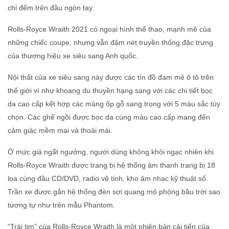
chỉ đếm trên đầu ngón tay.
Rolls-Royce Wraith 2021 có ngoại hình thể thao, mạnh mẽ của
những chiếc coupe, nhưng vẫn đậm nét truyền thống đặc trưng
của thương hiệu xe siêu sang Anh quốc.
Nội thất của xe siêu sang này được các tín đồ đam mê ô tô trên
thế giới ví như khoang du thuyền hạng sang với các chi tiết bọc
da cao cấp kết hợp các mảng ốp gỗ sang trọng với 5 màu sắc tùy
chọn. Các ghế ngồi được bọc da cùng màu cao cấp mang đến
cảm giác mềm mại và thoải mái.
Ở mức giá ngất ngưởng, người dùng không khỏi ngạc nhiên khi
Rolls-Royce Wraith được trang bị hệ thống âm thanh trang bị 18
loa cùng đầu CD/DVD, radio vệ tinh, kho âm nhạc kỹ thuật số.
Trần xe được gắn hệ thống đèn sợi quang mô phỏng bầu trời sao
tương tự như trên mẫu Phantom.
“Trái tim” của Rolls-Royce Wraith là một phiên bản cải tiến của