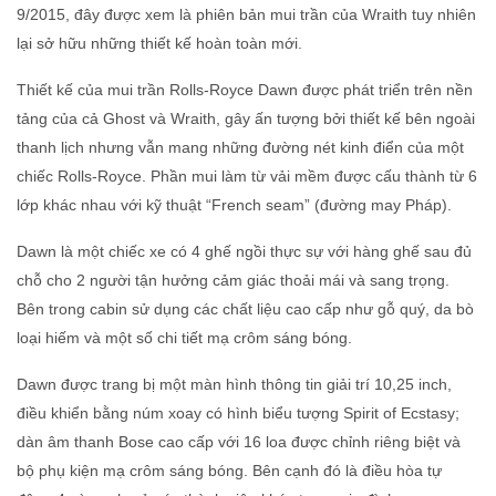
9/2015, đây được xem là phiên bản mui trần của Wraith tuy nhiên
lại sở hữu những thiết kế hoàn toàn mới.
Thiết kế của mui trần Rolls-Royce Dawn được phát triển trên nền
tảng của cả Ghost và Wraith, gây ấn tượng bởi thiết kế bên ngoài
thanh lịch nhưng vẫn mang những đường nét kinh điển của một
chiếc Rolls-Royce. Phần mui làm từ vải mềm được cấu thành từ 6
lớp khác nhau với kỹ thuật “French seam” (đường may Pháp).
Dawn là một chiếc xe có 4 ghế ngồi thực sự với hàng ghế sau đủ
chỗ cho 2 người tận hưởng cảm giác thoải mái và sang trọng.
Bên trong cabin sử dụng các chất liệu cao cấp như gỗ quý, da bò
loại hiếm và một số chi tiết mạ crôm sáng bóng.
Dawn được trang bị một màn hình thông tin giải trí 10,25 inch,
điều khiển bằng núm xoay có hình biểu tượng Spirit of Ecstasy;
dàn âm thanh Bose cao cấp với 16 loa được chỉnh riêng biệt và
bộ phụ kiện mạ crôm sáng bóng. Bên cạnh đó là điều hòa tự