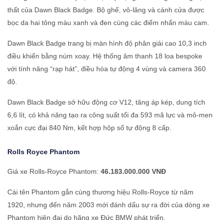
thất của Dawn Black Badge. Bộ ghế, vô-lăng và cánh cửa được
bọc da hai tông màu xanh và đen cùng các điểm nhấn màu cam.
Dawn Black Badge trang bị màn hình độ phân giải cao 10,3 inch
điều khiển bằng núm xoay. Hệ thống âm thanh 18 loa bespoke
với tính năng “rạp hát”, điều hòa tự động 4 vùng và camera 360
độ.
Dawn Black Badge sở hữu động cơ V12, tăng áp kép, dung tích
6,6 lít, có khả năng tạo ra công suất tối đa 593 mã lực và mô-men
xoắn cực đại 840 Nm, kết hợp hộp số tự động 8 cấp.
Rolls Royce
Phantom
Giá xe Rolls-Royce Phantom:
46.183.000.000 VNĐ
Cái tên Phantom gắn cùng thương hiệu Rolls-Royce từ năm
1920, nhưng đến năm 2003 mới đánh dấu sự ra đời của dòng xe
Phantom hiện đại do hãng xe Đức BMW phát triển.