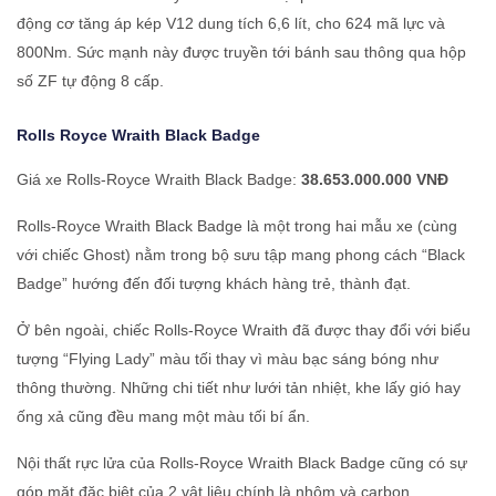
động cơ tăng áp kép V12 dung tích 6,6 lít, cho 624 mã lực và
800Nm. Sức mạnh này được truyền tới bánh sau thông qua hộp
số ZF tự động 8 cấp.
Rolls Royce
Wraith Black Badge
Giá xe Rolls-Royce Wraith Black Badge:
38.653.000.000 VNĐ
Rolls-Royce Wraith Black Badge là một trong hai mẫu xe (cùng
với chiếc Ghost) nằm trong bộ sưu tập mang phong cách “Black
Badge” hướng đến đối tượng khách hàng trẻ, thành đạt.
Ở bên ngoài, chiếc Rolls-Royce Wraith đã được thay đổi với biểu
tượng “Flying Lady” màu tối thay vì màu bạc sáng bóng như
thông thường. Những chi tiết như lưới tản nhiệt, khe lấy gió hay
ống xả cũng đều mang một màu tối bí ẩn.
Nội thất rực lửa của Rolls-Royce Wraith Black Badge cũng có sự
góp mặt đặc biệt của 2 vật liệu chính là nhôm và carbon.