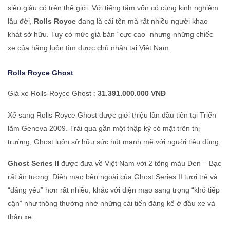
siêu giàu có trên thế giới. Với tiếng tăm vốn có cùng kinh nghiệm
lâu đời,
Rolls Royce
đang là cái tên mà rất nhiều người khao
khát sở hữu. Tuy có mức giá bán “cực cao” nhưng những chiếc
xe của hãng luôn tìm được chủ nhân tại Việt Nam.
Rolls Royce
Ghost
Giá xe Rolls-Royce Ghost :
31.391.000.000 VNĐ
Xế sang Rolls-Royce Ghost được giới thiệu lần đầu tiên tại Triển
lãm Geneva 2009. Trải qua gần một thập kỷ có mặt trên thị
trường, Ghost luôn sở hữu sức hút mạnh mẽ với người tiêu dùng.
Ghost Series II
được đưa về Việt Nam với 2 tông màu Đen – Bạc
rất ấn tượng. Diện mạo bên ngoài của Ghost Series II tươi trẻ và
“đáng yêu” hơn rất nhiều, khác với diện mạo sang trọng “khó tiếp
cận” như thông thường nhờ những cải tiến đáng kể ở đầu xe và
thân xe.