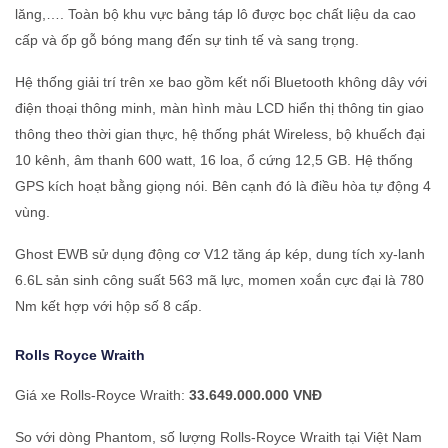
lăng,…. Toàn bộ khu vực bảng táp lô được bọc chất liệu da cao
cấp và ốp gỗ bóng mang đến sự tinh tế và sang trọng.
Hệ thống giải trí trên xe bao gồm kết nối Bluetooth không dây với
điện thoại thông minh, màn hình màu LCD hiển thị thông tin giao
thông theo thời gian thực, hệ thống phát Wireless, bộ khuếch đại
10 kênh, âm thanh 600 watt, 16 loa, ổ cứng 12,5 GB. Hệ thống
GPS kích hoạt bằng giọng nói. Bên cạnh đó là điều hòa tự động 4
vùng.
Ghost EWB sử dụng động cơ V12 tăng áp kép, dung tích xy-lanh
6.6L sản sinh công suất 563 mã lực, momen xoắn cực đại là 780
Nm kết hợp với hộp số 8 cấp.
Rolls Royce
Wraith
Giá xe Rolls-Royce Wraith:
33.649.000.000 VNĐ
So với dòng Phantom, số lượng Rolls-Royce Wraith tại Việt Nam