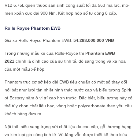
V12 6.75L quen thuộc sản sinh công suất tối đa 563 mã lực, mô-
men xoắn cực đại 900 Nm. Kết hợp hộp số tự động 8 cấp.
Rolls Royce
Phantom EWB
Giá xe Rolls-Royce Phantom EWB:
54.288.000.000 VNĐ
Trong những mẫu xe của Rolls-Royce thì
Phantom EWB
2021
chính là đỉnh cao của sự tinh tế, độ sang trọng và xa hoa
của một mẫu xế hộp.
Phantom trục cơ sở kéo dài EWB tiêu chuẩn có một số thay đổi
nổi bật như lưới tản nhiệt hình thác nước cao và biểu tượng Spirit
of Ecstasy nằm ở vị trí cao hơn trước. Đặc biệt, biểu tượng này có
thể tùy chọn chất liệu bạc, vàng hoặc polycarbonate theo yêu cầu
khách hàng đưa ra.
Nội thất siêu sang trọng với chất liệu da cao cấp, gỗ thượng hạng
và kim loại gia công tinh tế. Vô-lăng vẫn được thiết kế theo kiểu