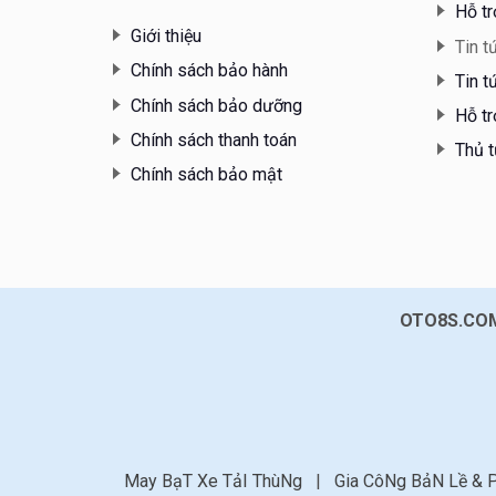
Hỗ tr
Giới thiệu
Tin t
Chính sách bảo hành
Tin t
Chính sách bảo dưỡng
Hỗ tr
Chính sách thanh toán
Thủ t
Chính sách bảo mật
OTO8S.COM
May BạT Xe TảI ThùNg
|
Gia CôNg BảN Lề & 