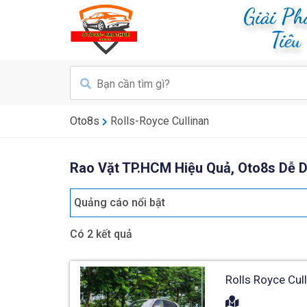
Giải Ph
Tiê
Oto8s
Rolls-Royce Cullinan
Rao Vặt TP.HCM Hiệu Quả, Oto8s Dễ D
Quảng cáo nổi bật
Có 2 kết quả
Rolls Royce Cul