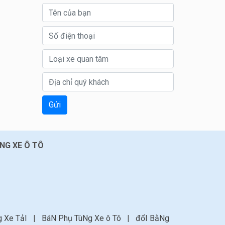
Gửi
NG XE Ô TÔ
g Xe TảI
|
BáN Phụ TùNg Xe ô Tô
|
đổI BằNg