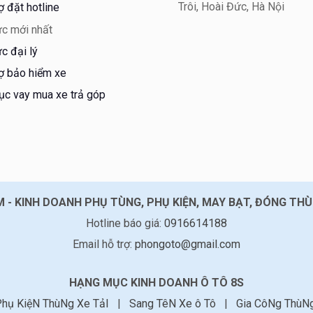
Trôi, Hoài Đức, Hà Nội
ợ đặt hotline
ức mới nhất
ức đại lý
ợ bảo hiểm xe
ục vay mua xe trả góp
 - KINH DOANH PHỤ TÙNG, PHỤ KIỆN, MAY BẠT, ĐÓNG THÙ
Hotline báo giá:
0916614188
Email hỗ trợ:
phongoto@gmail.com
HẠNG MỤC KINH DOANH Ô TÔ 8S
Phụ KiệN ThùNg Xe TảI
|
Sang TêN Xe ô Tô
|
Gia CôNg ThùN