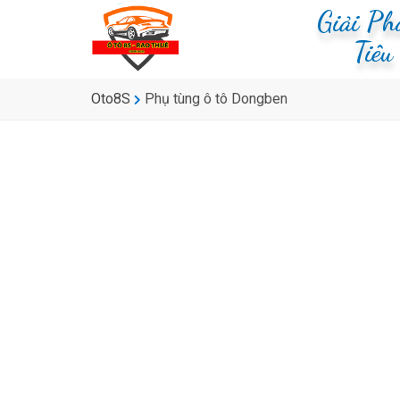
Giải P
Tiê
Oto8S
Phụ tùng ô tô Dongben