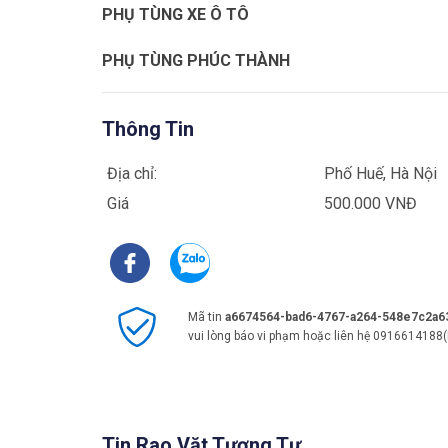
PHỤ TÙNG XE Ô TÔ
PHỤ TÙNG PHÚC THÀNH
Thông Tin
Địa chỉ:
Phố Huế, Hà Nội
Giá
500.000 VNĐ
Mã tin
a6674564-bad6-4767-a264-548e7c2a6
vui lòng báo vi phạm hoặc liên hệ 0916614188(
Tin Rao Vặt Tương Tự