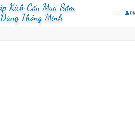
háp Kích Cầu Mua Sắm
Đă
u Dùng Thông Minh