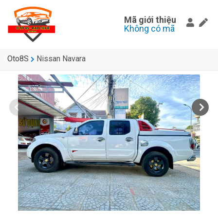
Mã giới thiệu
Không có mã
Oto8S
Nissan Navara