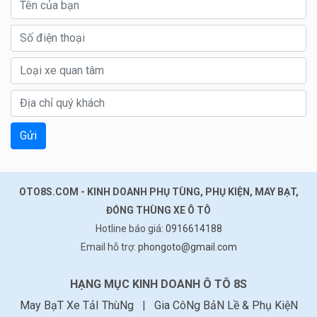
Gửi
OTO8S.COM - KINH DOANH PHỤ TÙNG, PHỤ KIỆN, MAY BẠT,
ĐÓNG THÙNG XE Ô TÔ
Hotline báo giá:
0916614188
Email hỗ trợ:
phongoto@gmail.com
HẠNG MỤC KINH DOANH Ô TÔ 8S
May BạT Xe TảI ThùNg
|
Gia CôNg BảN Lề & Phụ KiệN