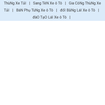
ThùNg Xe TảI
|
Sang TêN Xe ô Tô
|
Gia CôNg ThùNg Xe
TảI
|
BáN Phụ TùNg Xe ô Tô
|
đổI BằNg LáI Xe ô Tô
|
đàO TạO LáI Xe ô Tô
|