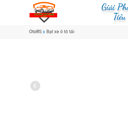
Giải P
Tiê
Oto8S
Bạt xe ô tô tải