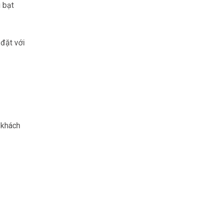
 bạt
 đặt với
 khách