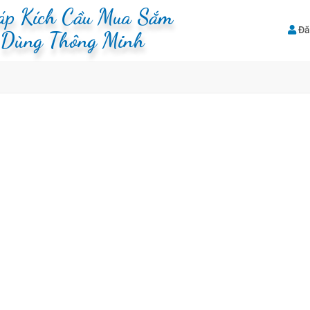
háp Kích Cầu Mua Sắm
Đă
u Dùng Thông Minh