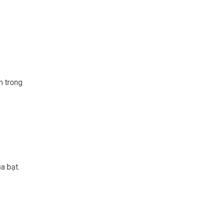
m trong
a bạt.