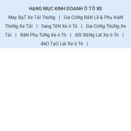
HẠNG MỤC KINH DOANH Ô TÔ 8S
May BạT Xe TảI ThùNg
|
Gia CôNg BảN Lề & Phụ KiệN
ThùNg Xe TảI
|
Sang TêN Xe ô Tô
|
Gia CôNg ThùNg Xe
TảI
|
BáN Phụ TùNg Xe ô Tô
|
đổI BằNg LáI Xe ô Tô
|
đàO TạO LáI Xe ô Tô
|