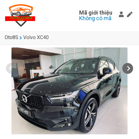
Mã giới thiệu
Không có mã
Oto8S
Volvo XC40