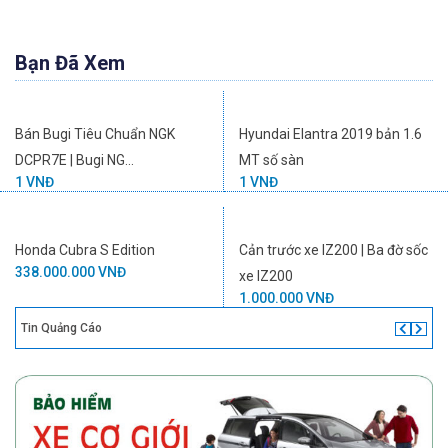
Bạn Đã Xem
Bán Bugi Tiêu Chuẩn NGK
Hyundai Elantra 2019 bản 1.6
DCPR7E | Bugi NG...
MT số sàn
1 VNĐ
1 VNĐ
Honda Cubra S Edition
Cản trước xe IZ200 | Ba đờ sốc
338.000.000 VNĐ
xe IZ200
1.000.000 VNĐ
Tin Quảng Cáo