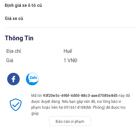
Định giá xe ô tô cũ
Giá xe cũ
Thông Tin
Địa chỉ:
Huế
Giá
1 VNĐ
Mã tin
93f20e5c-69bf-4d00-88c3-aaed7585e8d5
này đã
được duyệt đăng. Nếu bạn gặp vấn đề, vui lòng báo vi
phạm hoặc liên hệ 0916614188(Mr. Phòng) để được trợ
giúp
Báo cáo vi phạm