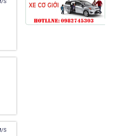
M/s
M/s