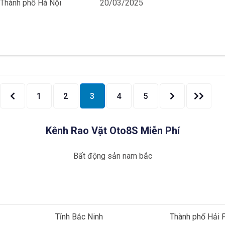
 Thành phố Hà Nội
20/03/2025
ont
End
1
2
3
4
5
Kênh Rao Vặt Oto8S Miễn Phí
Bất động sản nam bắc
Tỉnh Bắc Ninh
Thành phố Hải 