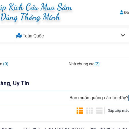
háp Kích Cầu Mua Sắm
Đă
u Dùng Thông Minh
Toàn Quốc
án
(0)
Nhà chung cư
(2)
àng, Uy Tín
Bạn muốn quảng cáo tại đây?