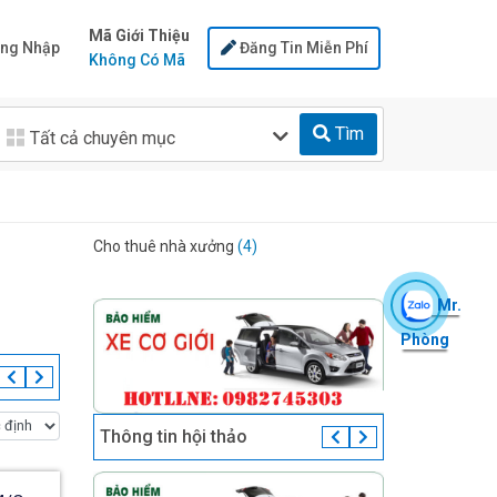
Mã Giới Thiệu
ng Nhập
Đăng Tin Miễn Phí
Không Có Mã
Tìm
Tất cả chuyên mục
Cho thuê nhà xưởng
(4)
Mr.
Phòng
Thông tin hội thảo