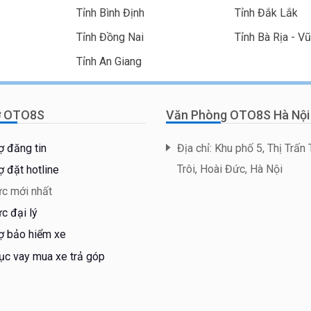
Tỉnh Bình Định
Tỉnh Đắk Lắk
Tỉnh Đồng Nai
Tỉnh Bà Rịa - V
Tỉnh An Giang
ợ OTO8S
Văn Phòng OTO8S Hà Nội
ợ đăng tin
Địa chỉ: Khu phố 5, Thị Trấn
Trôi, Hoài Đức, Hà Nội
ợ đặt hotline
ức mới nhất
ức đại lý
ợ bảo hiểm xe
ục vay mua xe trả góp