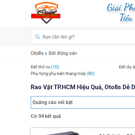
Giải P
Tiê
Oto8s
Bất động sản
Đất thổ cư
(10)
Đất dự 
Phụ tùng phụ kiện thang máy
(80)
Rao Vặt TP.HCM Hiệu Quả, Oto8s Dễ D
Quảng cáo nổi bật
Có 94 kết quả