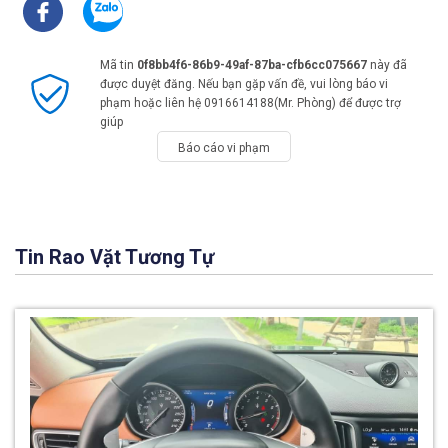
Mã tin
0f8bb4f6-86b9-49af-87ba-cfb6cc075667
này đã
được duyệt đăng. Nếu bạn gặp vấn đề, vui lòng báo vi
phạm hoặc liên hệ 0916614188(Mr. Phòng) để được trợ
giúp
Báo cáo vi phạm
Tin Rao Vặt Tương Tự