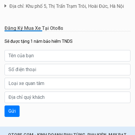
Địa chỉ: Khu phố 5, Thị Trấn Trạm Trôi, Hoài Đức, Hà Nội
Đăng Ký Mua Xe Tại Oto8s
Sẽ được tặng 1 năm bảo hiểm TNDS
Gửi
OTO8S.COM - KINH DOANH PHỤ TÙNG, PHỤ KIỆN, MAY BẠT,